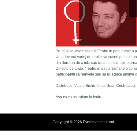
Pe 19 iulie, avem teatru! “Teatru in patru” este o 
Un adevarat vartej de replici va cuceri publicul, ca
din durerea de a iubi sau de a nu mai iubi, eter
Dincolo de toate, “Teatru in patru” ramane o come
participantii sa reinvete sau sa isi aduca aminte
Distributie: Vitalie Bichir, Ilinca Goia, Cristi Iaco
Asa ca va asteptam la teatru!
Copyright © 2026 Evenimente Litoral