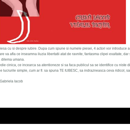
piesa cu si despre iubire. Dupa cum spune si numele piesei, 4 actori vor introduce ama
re va afla ce inseamna iluzia libertatii atat de ravnite, fantasma clipei exaltate, dar 
na dilema umana.
die cinica, ce incearca sa atentioneze si sa faca publicul sa se identifice cu niste 
 de lucrurile simple, cum ar fi: sa spuna TE IUBESC, sa indrazneasca ceva ridicol, s
b, Gabriela Iacob