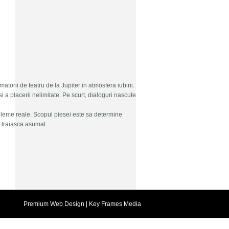
torii de teatru de la Jupiter in atmosfera iubirii.
si a placerii nelimitate. Pe scurt, dialoguri nascute
dileme reale. Scopul piesei este sa determine
a traiasca asumat.
Premium Web Design
| Key Frames Media