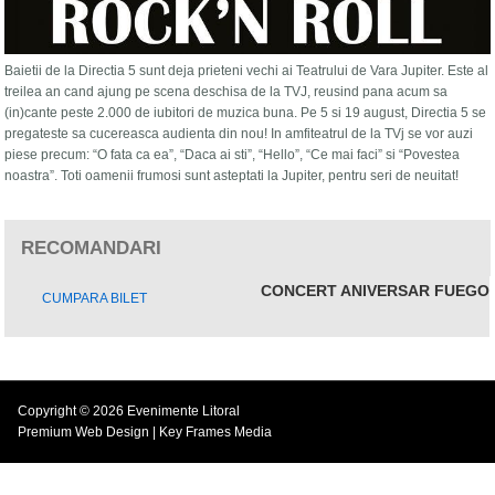
Baietii de la Directia 5 sunt deja prieteni vechi ai Teatrului de Vara Jupiter. Este al
treilea an cand ajung pe scena deschisa de la TVJ, reusind pana acum sa
(in)cante peste 2.000 de iubitori de muzica buna. Pe 5 si 19 august, Directia 5 se
pregateste sa cucereasca audienta din nou! In amfiteatrul de la TVj se vor auzi
piese precum: “O fata ca ea”, “Daca ai sti”, “Hello”, “Ce mai faci” si “Povestea
noastra”. Toti oamenii frumosi sunt asteptati la Jupiter, pentru seri de neuitat!
RECOMANDARI
CONCERT ANIVERSAR FUEGO
CUMPARA BILET
Copyright © 2026 Evenimente Litoral
Premium Web Design
| Key Frames Media