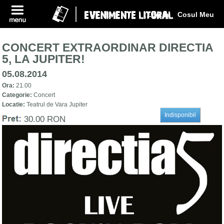
Log In
Cosul Meu
CONCERT EXTRAORDINAR DIRECTIA
5, LA JUPITER!
05.08.2014
Ora:
21.00
Categorie:
Concert
Locatie:
Teatrul de Vara Jupiter
30.00 RON