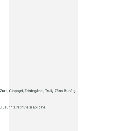
 Zurli, Clopo
ţ
el, Zdr
ă
ng
ă
nel, Truli, Z
â
na Bun
ă
ş
i
 ușurință reținute și aplicate.