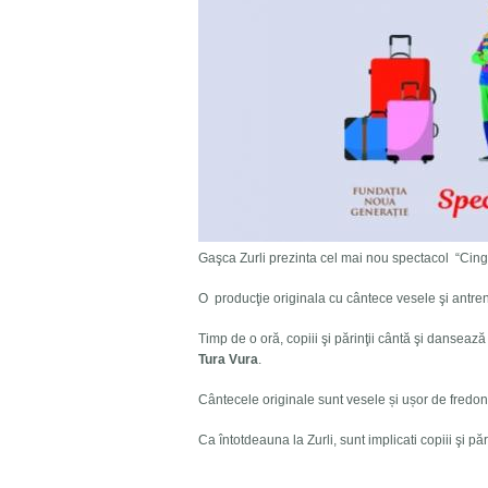
Gaşca Zurli prezinta cel mai nou spectacol “Cing
O producţie originala cu cântece vesele şi antren
Timp de o oră, copiii şi părinţii cântă şi danse
Tura Vura
.
Cântecele originale sunt vesele și ușor de fredonat
Ca întotdeauna la Zurli, sunt implicati copiii şi păr