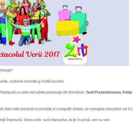
hilinghi”
ante, costume colorate şi multă bucurie.
ază împreună cu cele mai iubite personaje din România-
Tanti Prezentatoarea,
Feti
ţ
a
, totul este presărat cu joculețe și coregrafii simple, iar mesajele educative vor fi cu
inţii împreună. Show-urile sunt interactive, te ţin în priză, vrei nu vrei.