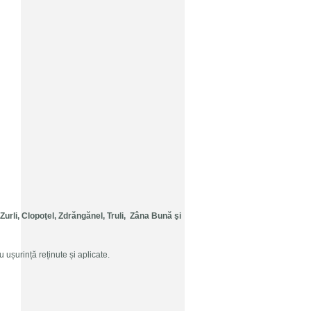
 Zurli, Clopo
ţ
el, Zdr
ă
ng
ă
nel, Truli, Z
â
na Bun
ă
ş
i
 ușurință reținute și aplicate.