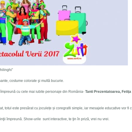
hilinghi”
ante, costume colorate şi multă bucurie.
ază împreună cu cele mai iubite personaje din România-
Tanti Prezentatoarea,
Feti
ţ
a
, totul este presărat cu joculețe și coregrafii simple, iar mesajele educative vor fi cu
inţii împreună. Show-urile sunt interactive, te ţin în priză, vrei nu vrei.