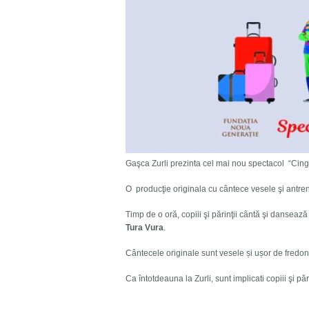
Gaşca Zurli prezinta cel mai nou spectacol “Cing
O producţie originala cu cântece vesele şi antren
Timp de o oră, copiii şi părinţii cântă şi danse
Tura Vura
.
Cântecele originale sunt vesele și ușor de fredonat
Ca întotdeauna la Zurli, sunt implicati copiii şi păr