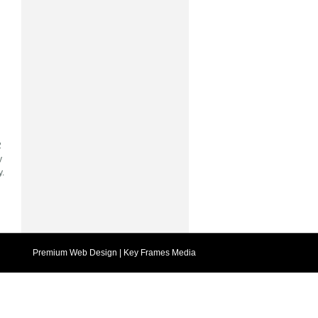
2
y
y.
Premium Web Design
| Key Frames Media