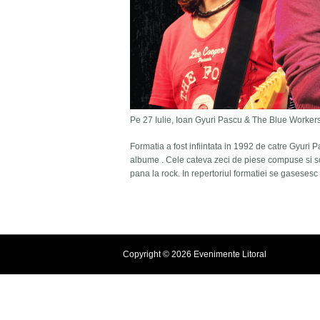
Pe 27 Iulie, Ioan Gyuri Pascu & The Blue Workers 
Formatia a fost infiintata in 1992 de catre Gyuri P
albume . Cele cateva zeci de piese compuse si s
pana la rock. In repertoriul formatiei se gasesesc s
Copyright © 2026 Evenimente Litoral