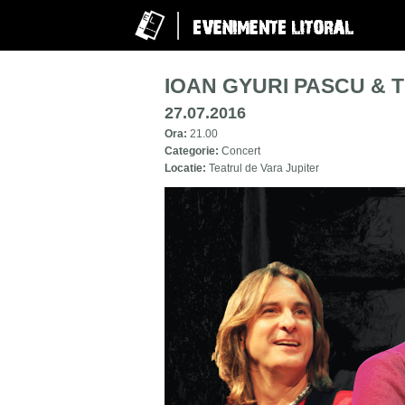
IOAN GYURI PASCU &
27.07.2016
Ora:
21.00
Categorie:
Concert
Locatie:
Teatrul de Vara Jupiter