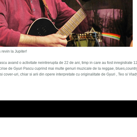
revin la Jupiter!
ascu avand o activitate neintrerupta de 22 de ani, timp in care au fost inregistrate 1
crise de Gyuri Pascu cuprind mai multe genuri muzicale de la reggae, blues,countr
i cover-uri, chiar si arii din opere interpretate cu originalitate de Gyuri , Teo si Vlad